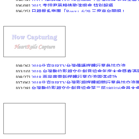
[06/28]
八代亞紀睽違14年訪台個唱「台灣你好 夏日金曲
[06/08]
2015 李翊君夢想情歌演唱會 特別報導
[06/25]
日視覺系樂團「Royz」6/29 三度來台開唱 !
台灣數
[08/26]
2019北京BIRTV台灣傳播媒體行業參訪交流
[03/10]
2019 台灣數位影視文化創意協會年度大會暨春酒
[08/27]
2018 兩岸廣電新媒體行業交流圓滿成功
[07/06]
2018北京BIRTV台灣影視媒體相關行業參訪交流
[02/28]
台灣數位影視文化創意協會第二屆180316會員大
澎湖人