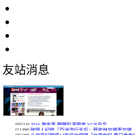
友站消息
eT
[05/14]
2016 謝金燕 蹦蹦趴演唱會 VCR全文
[11/08]
破個人紀錄『亞洲流行天后』蔡依林加場再加場