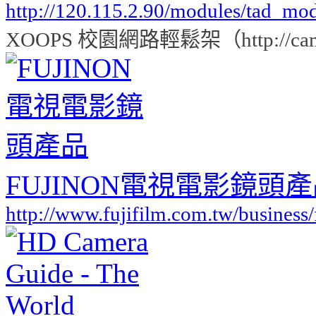
http://120.115.2.90/modules/tad_mo
XOOPS 校園網路輕鬆架（http://campu
FUJINON電視電影鏡頭
http://www.fujifilm.com.tw/business/