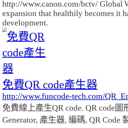
http://www.canon.com/bctv/ Global W
expansion that healthily becomes it h
development.
免費QR code產生器
http://www.funcode-tech.com/QR_En
免費線上產生QR code. QR code圖形下載.
Generator, 產生器, 編碼, QR Code