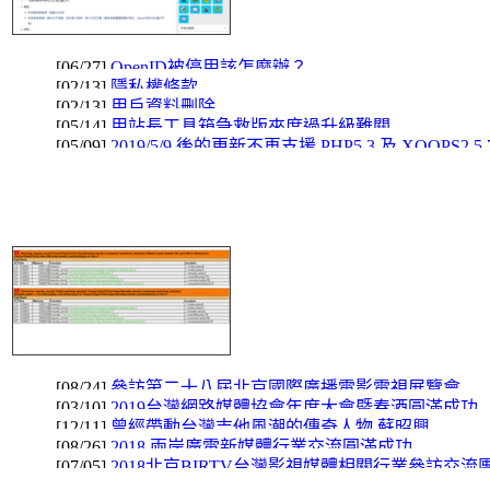
[06/27]
OpenID被停用該怎麼辦？
[02/13]
隱私權條款
[02/13]
用戶資料刪除
[05/14]
用站長工具箱急救版來度過升級難關
[05/09]
2019/5/9 後的更新不再支援 PHP5.3 及 XOOPS2.5.7
睡蓮
台
[08/24]
參訪第二十八屆北京國際廣播電影電視展覽會
[03/10]
2019台灣網路媒體協會年度大會暨春酒圓滿成功
[12/11]
曾經帶動台灣吉他風潮的傳奇人物 蘇昭興
[08/26]
2018 兩岸廣電新媒體行業交流圓滿成功
[07/05]
2018北京BIRTV台灣影視媒體相關行業參訪交流