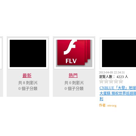
2013-04-09 22:34:51
最新
熱門
瀏覽人數： 4223 人
共 8 則影片
共 0 則影片
CNBLUE「大發」地球
0 個子分類
0 個子分類
大蛋糕 預祝世界巡迴
利
作者: etvorg