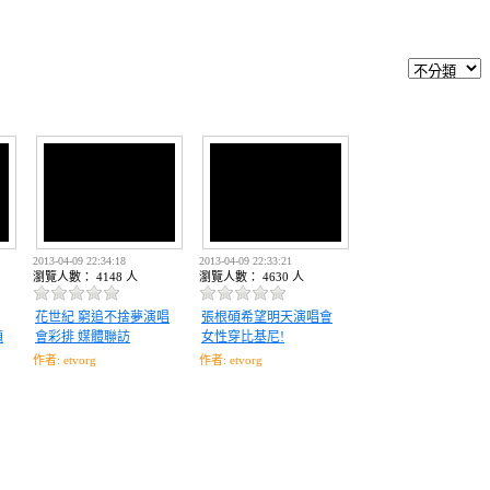
2013-04-09 22:34:18
2013-04-09 22:33:21
瀏覽人數： 4148 人
瀏覽人數： 4630 人
花世紀 窮追不捨夢演唱
張根碩希望明天演唱會
順
會彩排 媒體聯訪
女性穿比基尼!
作者: etvorg
作者: etvorg