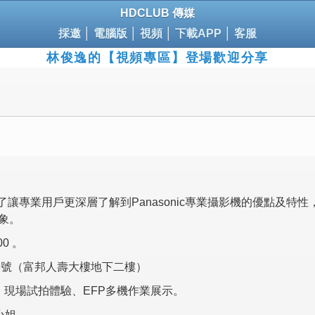
HDCLUB 傳媒
採邀
│
電腦版
│
視頻
│
下載APP
│
客服
林俊逸的【視頻專區】登場歡迎分享
機試拍體驗會 為了讓專業用戶更深層了解到Panasonic專業攝影機的
象。
00 。
08號（富邦人壽大樓地下二樓）
、現場試拍體驗、EFP多機作業展示。
李小姐